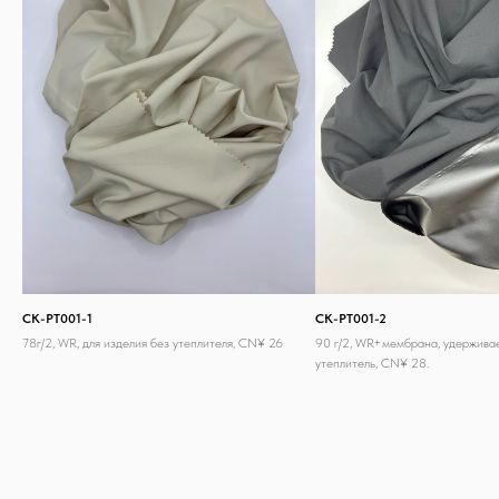
CK-PT001-1
CK-PT001-2
78г/2, WR, для изделия без утеплителя, CN¥ 26
90 г/2, WR+мембрана, удержива
утеплитель, CN¥ 28.